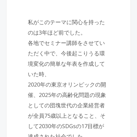
私がこのテーマに関心を持った
のは3年ほど前でした。
各地でセミナー講師をさせてい
ただく中で、今後起こりうる環
境変化の簡単な年表を作成して
いた時、
2020
年の東京オリンピックの開
催、
2025
年の高齢化問題の現象
としての団塊世代の企業経営者
が全員
75
歳以上となること、そ
して
2030
年の
SDGs
の17目標が
達成された社会でした。